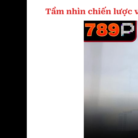
Tầm nhìn chiến lược v