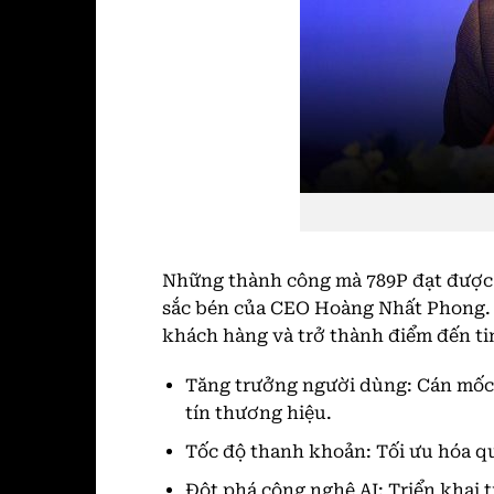
Những thành công mà 789P đạt được t
sắc bén của CEO Hoàng Nhất Phong. C
khách hàng và trở thành điểm đến ti
Tăng trưởng người dùng: Cán mốc 
tín thương hiệu.
Tốc độ thanh khoản: Tối ưu hóa quy
Đột phá công nghệ AI: Triển khai 