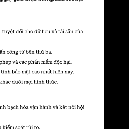
uyệt đối cho dữ liệu và tài sản của
tấn công từ bên thứ ba.
 phép và các phần mềm độc hại.
 tính bảo mật cao nhất hiện nay.
 khác dưới mọi hình thức.
nh bạch hóa vận hành và kết nối hội
kiểm soát rủi ro.