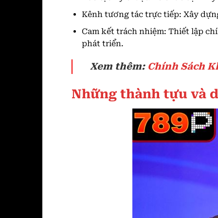
Kênh tương tác trực tiếp: Xây dựn
Cam kết trách nhiệm: Thiết lập chí
phát triển.
Xem thêm:
Chính Sách Kh
Những thành tựu và d