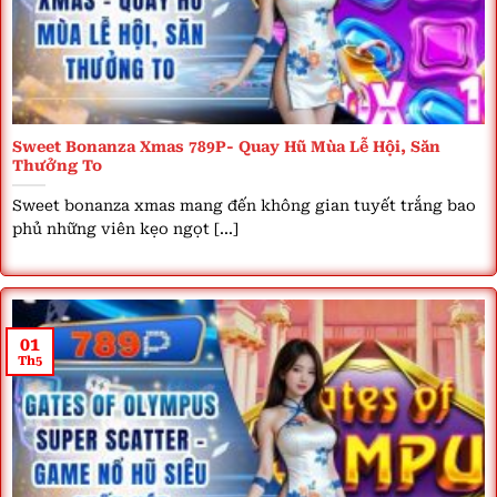
Sweet Bonanza Xmas 789P- Quay Hũ Mùa Lễ Hội, Săn
Thưởng To
Sweet bonanza xmas mang đến không gian tuyết trắng bao
phủ những viên kẹo ngọt [...]
01
Th5