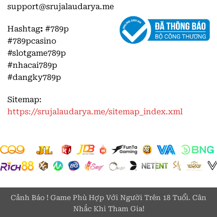
support@srujalaudarya.me
Hashtag
:
#789p
#789pcasino
#slotgame789p
#nhacai789p
#dangky789p
Sitemap:
https://srujalaudarya.me/sitemap_index.xml
Cảnh Báo ! Game Phù Hợp Với Người Trên 18 Tuổi. Cân
Nhắc Khi Tham Gia!